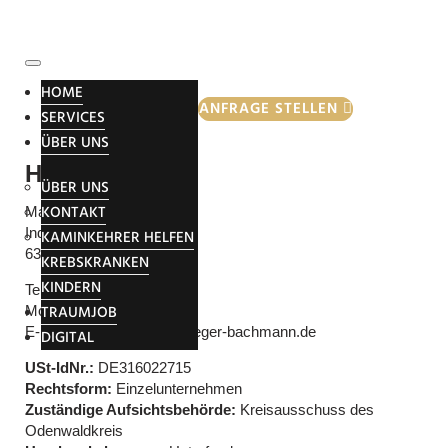
Impressum
HOME
ANFRAGE STELLEN
SERVICES
ÜBER UNS
Herausgeber
ÜBER UNS
KONTAKT
Maximilian Bachmann
Industriestraße 16 a
KAMINKEHRER HELFEN
63920 Großheubach
KREBSKRANKEN
KINDERN
Telefon: 09371 6019224
Mobil: 0160 7485524
TRAUMJOB
E-Mail: info@schornsteinfeger-bachmann.de
DIGITAL
USt-IdNr.:
DE316022715
Rechtsform:
Einzelunternehmen
Zuständige Aufsichtsbehörde:
Kreisausschuss des
Odenwaldkreis