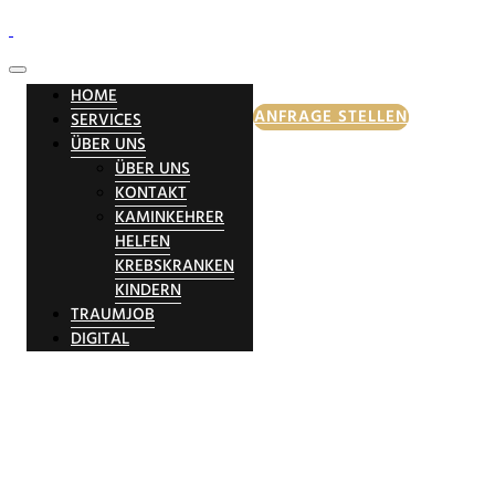
HOME
ANFRAGE STELLEN
SERVICES
ÜBER UNS
ÜBER UNS
KONTAKT
KAMINKEHRER
HELFEN
KREBSKRANKEN
KINDERN
TRAUMJOB
DIGITAL
Rauchwarnmelde
– auf Nummer